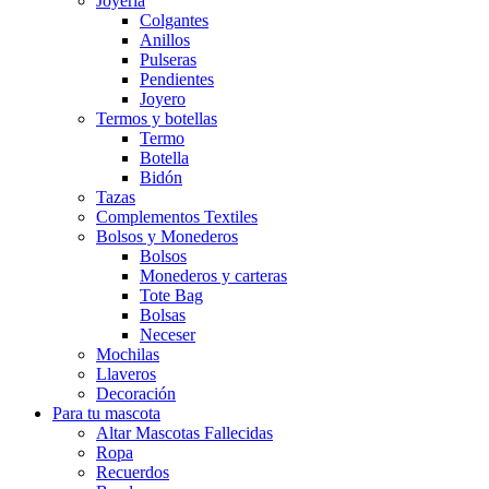
Joyeria
Colgantes
Anillos
Pulseras
Pendientes
Joyero
Termos y botellas
Termo
Botella
Bidón
Tazas
Complementos Textiles
Bolsos y Monederos
Bolsos
Monederos y carteras
Tote Bag
Bolsas
Neceser
Mochilas
Llaveros
Decoración
Para tu mascota
Altar Mascotas Fallecidas
Ropa
Recuerdos