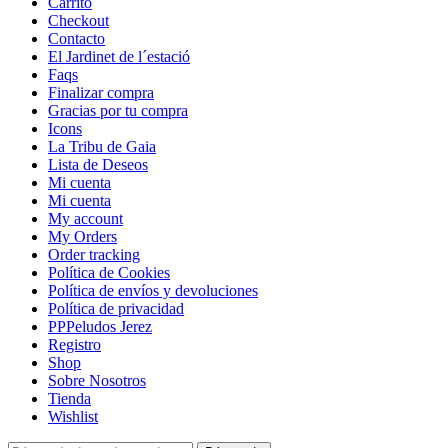
Carrito
Checkout
Contacto
El Jardinet de l´estació
Faqs
Finalizar compra
Gracias por tu compra
Icons
La Tribu de Gaia
Lista de Deseos
Mi cuenta
Mi cuenta
My account
My Orders
Order tracking
Política de Cookies
Política de envíos y devoluciones
Política de privacidad
PPPeludos Jerez
Registro
Shop
Sobre Nosotros
Tienda
Wishlist