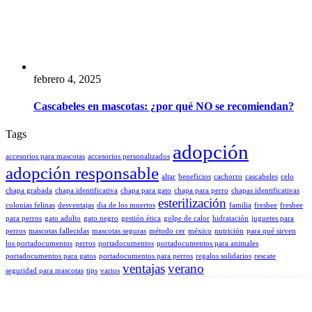
febrero 4, 2025
Cascabeles en mascotas: ¿por qué NO se recomiendan?
Tags
adopción
accesorios para mascotas
accesorios personalizados
adopción responsable
altar
beneficios
cachorro
cascabeles
celo
chapa grabada
chapa identificativa
chapa para gato
chapa para perro
chapas identificativas
esterilización
colonias felinas
desventajas
dia de los muertos
familia
fresbee
fresbee
para perros
gato adulto
gato negro
gestión ética
golpe de calor
hidratación
juguetes para
perros
mascotas fallecidas
mascotas seguras
método cer
méxico
nutrición
para qué sirven
los portadocumentos
perros
portadocumentos
portadocumentos para animales
portadocumentos para gatos
portadocumentos para perros
regalos solidarios
rescate
ventajas
verano
seguridad para mascotas
tips
varios