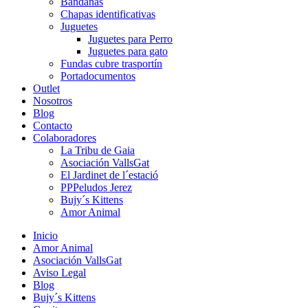
Bandanas
Chapas identificativas
Juguetes
Juguetes para Perro
Juguetes para gato
Fundas cubre trasportín
Portadocumentos
Outlet
Nosotros
Blog
Contacto
Colaboradores
La Tribu de Gaia
Asociación VallsGat
El Jardinet de l´estació
PPPeludos Jerez
Bujy´s Kittens
Amor Animal
Inicio
Amor Animal
Asociación VallsGat
Aviso Legal
Blog
Bujy´s Kittens