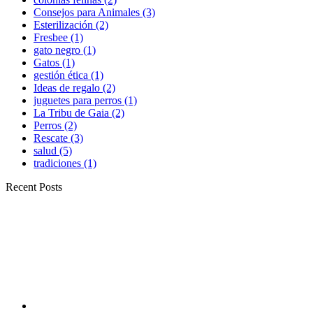
Consejos para Animales
(3)
Esterilización
(2)
Fresbee
(1)
gato negro
(1)
Gatos
(1)
gestión ética
(1)
Ideas de regalo
(2)
juguetes para perros
(1)
La Tribu de Gaia
(2)
Perros
(2)
Rescate
(3)
salud
(5)
tradiciones
(1)
Recent Posts