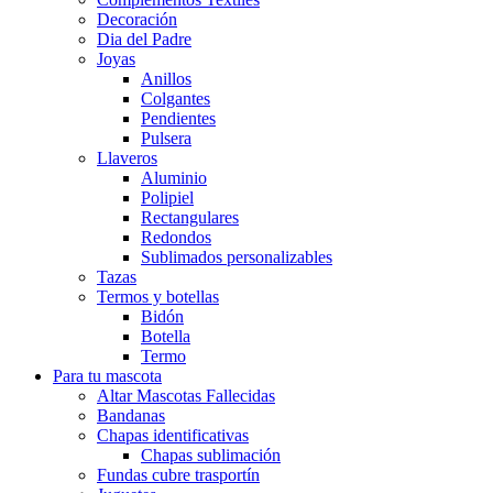
Decoración
Dia del Padre
Joyas
Anillos
Colgantes
Pendientes
Pulsera
Llaveros
Aluminio
Polipiel
Rectangulares
Redondos
Sublimados personalizables
Tazas
Termos y botellas
Bidón
Botella
Termo
Para tu mascota
Altar Mascotas Fallecidas
Bandanas
Chapas identificativas
Chapas sublimación
Fundas cubre trasportín