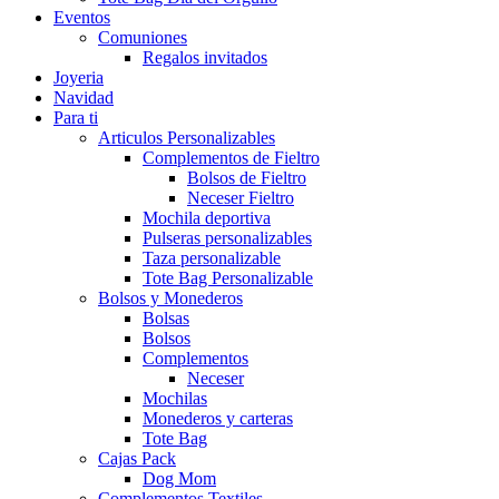
Eventos
Comuniones
Regalos invitados
Joyeria
Navidad
Para ti
Articulos Personalizables
Complementos de Fieltro
Bolsos de Fieltro
Neceser Fieltro
Mochila deportiva
Pulseras personalizables
Taza personalizable
Tote Bag Personalizable
Bolsos y Monederos
Bolsas
Bolsos
Complementos
Neceser
Mochilas
Monederos y carteras
Tote Bag
Cajas Pack
Dog Mom
Complementos Textiles