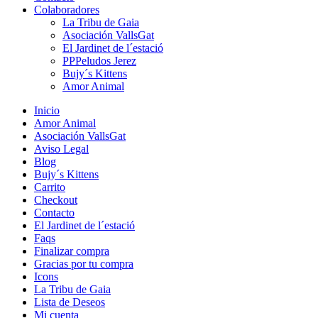
Colaboradores
La Tribu de Gaia
Asociación VallsGat
El Jardinet de l´estació
PPPeludos Jerez
Bujy´s Kittens
Amor Animal
Inicio
Amor Animal
Asociación VallsGat
Aviso Legal
Blog
Bujy´s Kittens
Carrito
Checkout
Contacto
El Jardinet de l´estació
Faqs
Finalizar compra
Gracias por tu compra
Icons
La Tribu de Gaia
Lista de Deseos
Mi cuenta