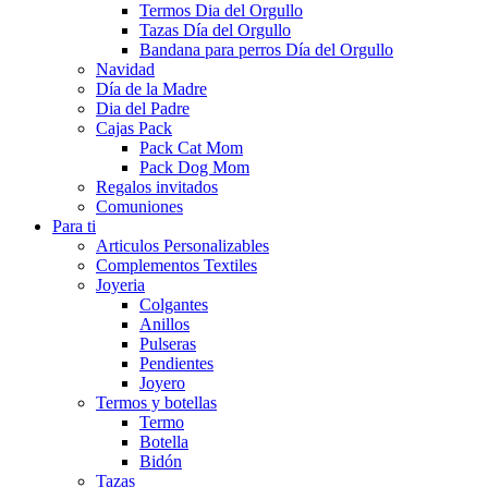
Termos Dia del Orgullo
Tazas Día del Orgullo
Bandana para perros Día del Orgullo
Navidad
Día de la Madre
Dia del Padre
Cajas Pack
Pack Cat Mom
Pack Dog Mom
Regalos invitados
Comuniones
Para ti
Articulos Personalizables
Complementos Textiles
Joyeria
Colgantes
Anillos
Pulseras
Pendientes
Joyero
Termos y botellas
Termo
Botella
Bidón
Tazas