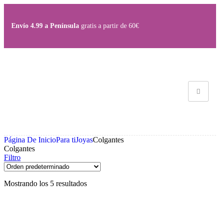
Save
Save
Save
Save
Save
Envío 4.99 a Península
gratis a partir de 60€
Página De Inicio
Para ti
Joyas
Colgantes
Colgantes
Filtro
Mostrando los 5 resultados