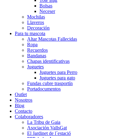
Tote Bag
Bolsas
Neceser
Mochilas
Llaveros
Decoración
Para tu mascota
Altar Mascotas Fallecidas
Ropa
Recuerdos
Bandanas
Chapas identificativas
Juguetes
Juguetes para Perro
Juguetes para gato
Fundas cubre trasportín
Portadocumentos
Outlet
Nosotros
Blog
Contacto
Colaboradores
La Tribu de Gaia
Asociación VallsGat
El Jardinet de l´estació