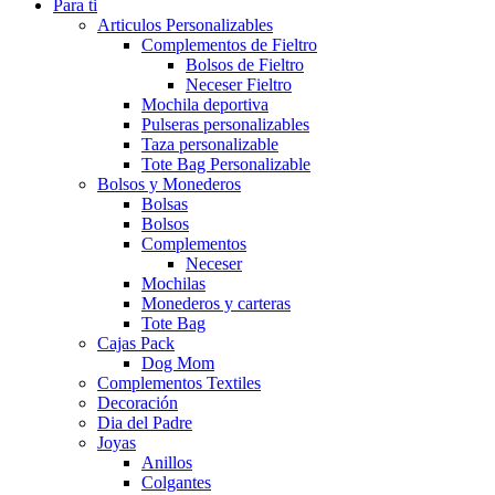
Para ti
Articulos Personalizables
Complementos de Fieltro
Bolsos de Fieltro
Neceser Fieltro
Mochila deportiva
Pulseras personalizables
Taza personalizable
Tote Bag Personalizable
Bolsos y Monederos
Bolsas
Bolsos
Complementos
Neceser
Mochilas
Monederos y carteras
Tote Bag
Cajas Pack
Dog Mom
Complementos Textiles
Decoración
Dia del Padre
Joyas
Anillos
Colgantes