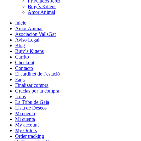
PPPeludos Jerez
Bujy´s Kittens
Amor Animal
Inicio
Amor Animal
Asociación VallsGat
Aviso Legal
Blog
Bujy´s Kittens
Carrito
Checkout
Contacto
El Jardinet de l´estació
Faqs
Finalizar compra
Gracias por tu compra
Icons
La Tribu de Gaia
Lista de Deseos
Mi cuenta
Mi cuenta
My account
My Orders
Order tracking