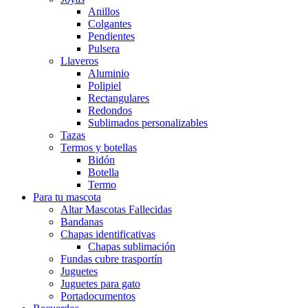
Anillos
Colgantes
Pendientes
Pulsera
Llaveros
Aluminio
Polipiel
Rectangulares
Redondos
Sublimados personalizables
Tazas
Termos y botellas
Bidón
Botella
Termo
Para tu mascota
Altar Mascotas Fallecidas
Bandanas
Chapas identificativas
Chapas sublimación
Fundas cubre trasportín
Juguetes
Juguetes para gato
Portadocumentos