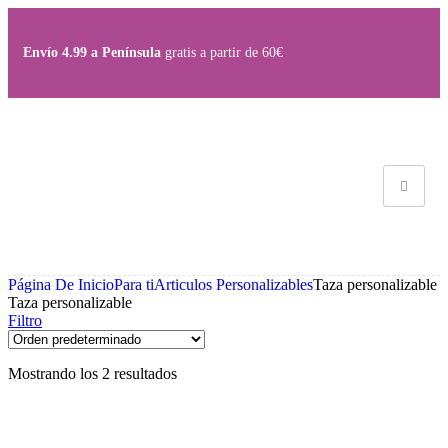
Save
Save
Envío 4.99 a Península
gratis a partir de 60€
Página De Inicio
Para ti
Articulos Personalizables
Taza personalizable
Taza personalizable
Filtro
Mostrando los 2 resultados