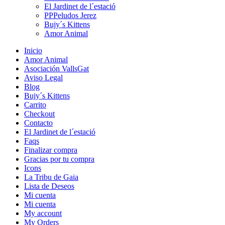
El Jardinet de l´estació
PPPeludos Jerez
Bujy´s Kittens
Amor Animal
Inicio
Amor Animal
Asociación VallsGat
Aviso Legal
Blog
Bujy´s Kittens
Carrito
Checkout
Contacto
El Jardinet de l´estació
Faqs
Finalizar compra
Gracias por tu compra
Icons
La Tribu de Gaia
Lista de Deseos
Mi cuenta
Mi cuenta
My account
My Orders