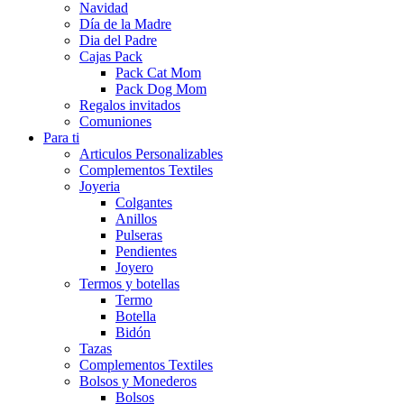
Navidad
Día de la Madre
Dia del Padre
Cajas Pack
Pack Cat Mom
Pack Dog Mom
Regalos invitados
Comuniones
Para ti
Articulos Personalizables
Complementos Textiles
Joyeria
Colgantes
Anillos
Pulseras
Pendientes
Joyero
Termos y botellas
Termo
Botella
Bidón
Tazas
Complementos Textiles
Bolsos y Monederos
Bolsos