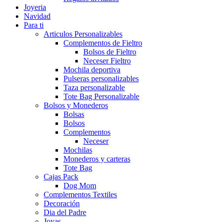
Joyeria
Navidad
Para ti
Articulos Personalizables
Complementos de Fieltro
Bolsos de Fieltro
Neceser Fieltro
Mochila deportiva
Pulseras personalizables
Taza personalizable
Tote Bag Personalizable
Bolsos y Monederos
Bolsas
Bolsos
Complementos
Neceser
Mochilas
Monederos y carteras
Tote Bag
Cajas Pack
Dog Mom
Complementos Textiles
Decoración
Dia del Padre
Joyas