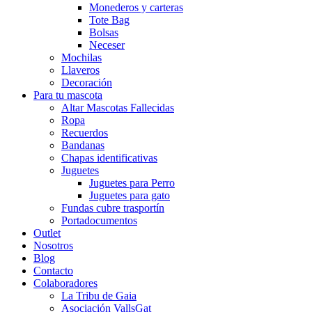
Monederos y carteras
Tote Bag
Bolsas
Neceser
Mochilas
Llaveros
Decoración
Para tu mascota
Altar Mascotas Fallecidas
Ropa
Recuerdos
Bandanas
Chapas identificativas
Juguetes
Juguetes para Perro
Juguetes para gato
Fundas cubre trasportín
Portadocumentos
Outlet
Nosotros
Blog
Contacto
Colaboradores
La Tribu de Gaia
Asociación VallsGat