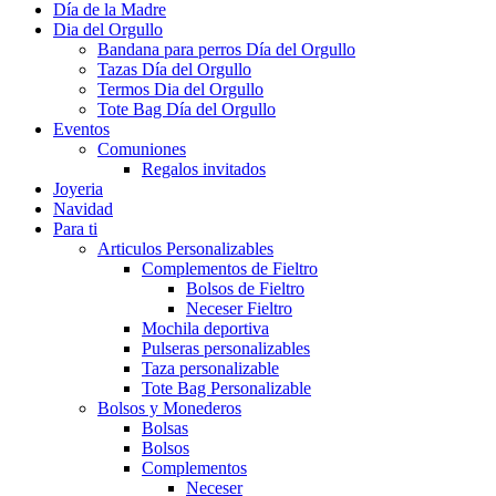
Día de la Madre
Dia del Orgullo
Bandana para perros Día del Orgullo
Tazas Día del Orgullo
Termos Dia del Orgullo
Tote Bag Día del Orgullo
Eventos
Comuniones
Regalos invitados
Joyeria
Navidad
Para ti
Articulos Personalizables
Complementos de Fieltro
Bolsos de Fieltro
Neceser Fieltro
Mochila deportiva
Pulseras personalizables
Taza personalizable
Tote Bag Personalizable
Bolsos y Monederos
Bolsas
Bolsos
Complementos
Neceser