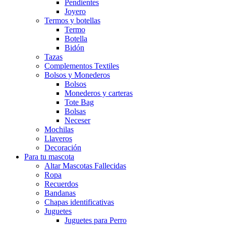
Pendientes
Joyero
Termos y botellas
Termo
Botella
Bidón
Tazas
Complementos Textiles
Bolsos y Monederos
Bolsos
Monederos y carteras
Tote Bag
Bolsas
Neceser
Mochilas
Llaveros
Decoración
Para tu mascota
Altar Mascotas Fallecidas
Ropa
Recuerdos
Bandanas
Chapas identificativas
Juguetes
Juguetes para Perro