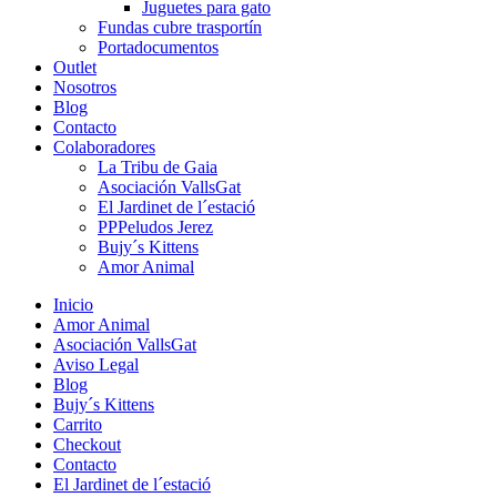
Juguetes para gato
Fundas cubre trasportín
Portadocumentos
Outlet
Nosotros
Blog
Contacto
Colaboradores
La Tribu de Gaia
Asociación VallsGat
El Jardinet de l´estació
PPPeludos Jerez
Bujy´s Kittens
Amor Animal
Inicio
Amor Animal
Asociación VallsGat
Aviso Legal
Blog
Bujy´s Kittens
Carrito
Checkout
Contacto
El Jardinet de l´estació