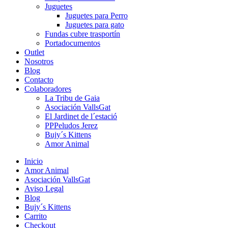
Juguetes
Juguetes para Perro
Juguetes para gato
Fundas cubre trasportín
Portadocumentos
Outlet
Nosotros
Blog
Contacto
Colaboradores
La Tribu de Gaia
Asociación VallsGat
El Jardinet de l´estació
PPPeludos Jerez
Bujy´s Kittens
Amor Animal
Inicio
Amor Animal
Asociación VallsGat
Aviso Legal
Blog
Bujy´s Kittens
Carrito
Checkout