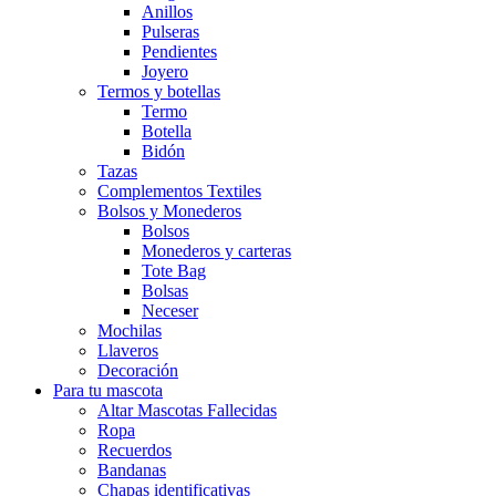
Anillos
Pulseras
Pendientes
Joyero
Termos y botellas
Termo
Botella
Bidón
Tazas
Complementos Textiles
Bolsos y Monederos
Bolsos
Monederos y carteras
Tote Bag
Bolsas
Neceser
Mochilas
Llaveros
Decoración
Para tu mascota
Altar Mascotas Fallecidas
Ropa
Recuerdos
Bandanas
Chapas identificativas