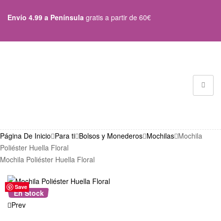
Envío 4.99 a Península
gratis a partir de 60€
Página De Inicio
Para ti
Bolsos y Monederos
Mochilas
Mochila
Poliéster Huella Floral
Mochila Poliéster Huella Floral
Save
Save
Save
Save
Save
Save
En Stock
Prev