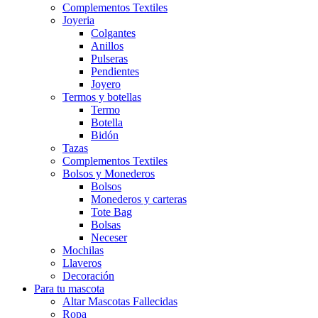
Complementos Textiles
Joyeria
Colgantes
Anillos
Pulseras
Pendientes
Joyero
Termos y botellas
Termo
Botella
Bidón
Tazas
Complementos Textiles
Bolsos y Monederos
Bolsos
Monederos y carteras
Tote Bag
Bolsas
Neceser
Mochilas
Llaveros
Decoración
Para tu mascota
Altar Mascotas Fallecidas
Ropa