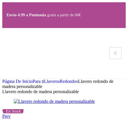
Save
Save
Envío 4.99 a Península
gratis a partir de 60€
Página De Inicio
Para ti
Llaveros
Redondos
Llavero redondo de
madera personalizable
Llavero redondo de madera personalizable
En Stock
Prev