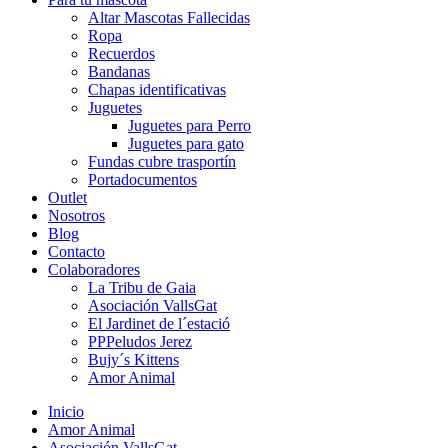
Altar Mascotas Fallecidas
Ropa
Recuerdos
Bandanas
Chapas identificativas
Juguetes
Juguetes para Perro
Juguetes para gato
Fundas cubre trasportín
Portadocumentos
Outlet
Nosotros
Blog
Contacto
Colaboradores
La Tribu de Gaia
Asociación VallsGat
El Jardinet de l´estació
PPPeludos Jerez
Bujy´s Kittens
Amor Animal
Inicio
Amor Animal
Asociación VallsGat