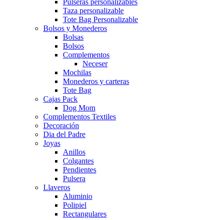
Pulseras personalizables
Taza personalizable
Tote Bag Personalizable
Bolsos y Monederos
Bolsas
Bolsos
Complementos
Neceser
Mochilas
Monederos y carteras
Tote Bag
Cajas Pack
Dog Mom
Complementos Textiles
Decoración
Dia del Padre
Joyas
Anillos
Colgantes
Pendientes
Pulsera
Llaveros
Aluminio
Polipiel
Rectangulares