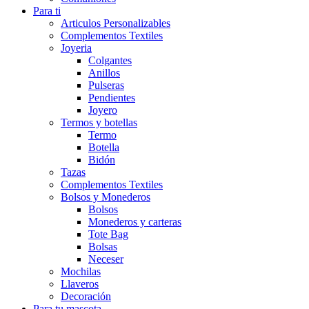
Para ti
Articulos Personalizables
Complementos Textiles
Joyeria
Colgantes
Anillos
Pulseras
Pendientes
Joyero
Termos y botellas
Termo
Botella
Bidón
Tazas
Complementos Textiles
Bolsos y Monederos
Bolsos
Monederos y carteras
Tote Bag
Bolsas
Neceser
Mochilas
Llaveros
Decoración
Para tu mascota