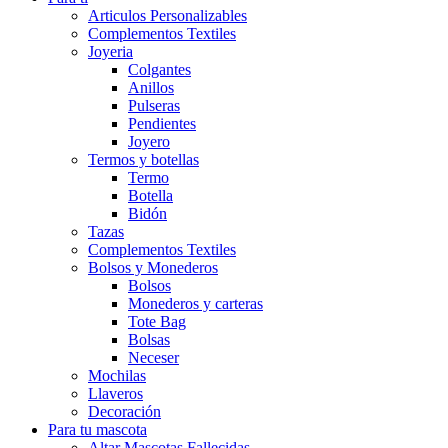
Articulos Personalizables
Complementos Textiles
Joyeria
Colgantes
Anillos
Pulseras
Pendientes
Joyero
Termos y botellas
Termo
Botella
Bidón
Tazas
Complementos Textiles
Bolsos y Monederos
Bolsos
Monederos y carteras
Tote Bag
Bolsas
Neceser
Mochilas
Llaveros
Decoración
Para tu mascota
Altar Mascotas Fallecidas