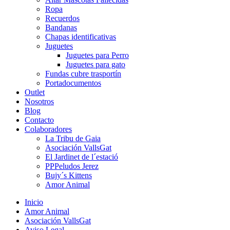
Ropa
Recuerdos
Bandanas
Chapas identificativas
Juguetes
Juguetes para Perro
Juguetes para gato
Fundas cubre trasportín
Portadocumentos
Outlet
Nosotros
Blog
Contacto
Colaboradores
La Tribu de Gaia
Asociación VallsGat
El Jardinet de l´estació
PPPeludos Jerez
Bujy´s Kittens
Amor Animal
Inicio
Amor Animal
Asociación VallsGat
Aviso Legal