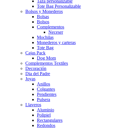
Taza personalizable
Tote Bag Personalizable
Bolsos y Monederos
Bolsas
Bolsos
Complementos
Neceser
Mochilas
Monederos y carteras
Tote Bag
Cajas Pack
Dog Mom
Complementos Textiles
Decoración
Dia del Padre
Joyas
Anillos
Colgantes
Pendientes
Pulsera
Llaveros
Aluminio
Polipiel
Rectangulares
Redondos