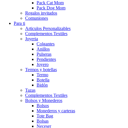
Pack Cat Mom
Pack Dog Mom
Regalos invitados
Comuniones
Para ti
Articulos Personalizables
Complementos Textiles
Joyeria
Colgantes
Anillos
Pulseras
Pendientes
Joyero
Termos y botellas
Termo
Botella
Bidón
Tazas
Complementos Textiles
Bolsos y Monederos
Bolsos
Monederos y carteras
Tote Bag
Bolsas
Neceser