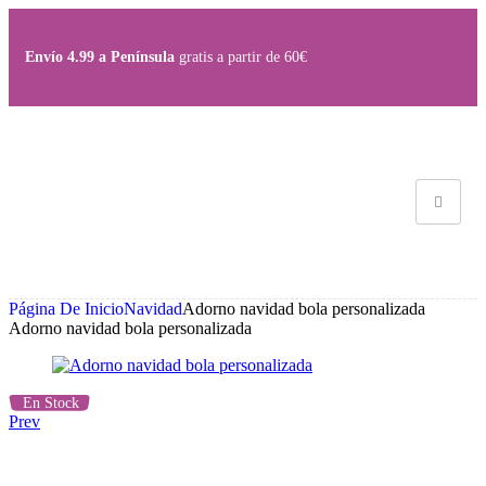
Save
Save
Save
Save
Save
Save
Envío 4.99 a Península
gratis a partir de 60€
Página De Inicio
Navidad
Adorno navidad bola personalizada
Adorno navidad bola personalizada
En Stock
Prev