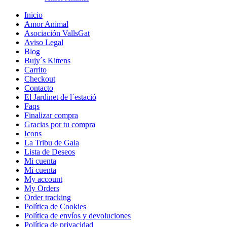
Inicio
Amor Animal
Asociación VallsGat
Aviso Legal
Blog
Bujy´s Kittens
Carrito
Checkout
Contacto
El Jardinet de l´estació
Faqs
Finalizar compra
Gracias por tu compra
Icons
La Tribu de Gaia
Lista de Deseos
Mi cuenta
Mi cuenta
My account
My Orders
Order tracking
Política de Cookies
Política de envíos y devoluciones
Política de privacidad