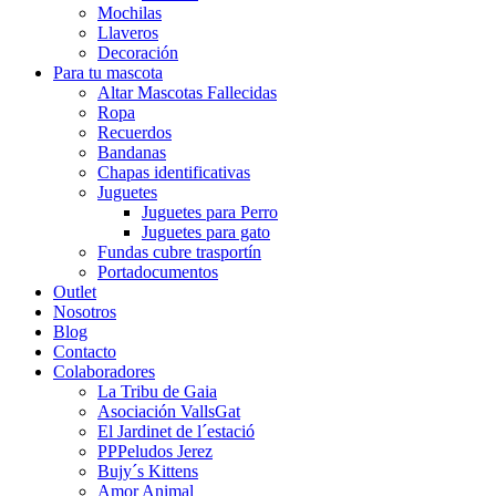
Mochilas
Llaveros
Decoración
Para tu mascota
Altar Mascotas Fallecidas
Ropa
Recuerdos
Bandanas
Chapas identificativas
Juguetes
Juguetes para Perro
Juguetes para gato
Fundas cubre trasportín
Portadocumentos
Outlet
Nosotros
Blog
Contacto
Colaboradores
La Tribu de Gaia
Asociación VallsGat
El Jardinet de l´estació
PPPeludos Jerez
Bujy´s Kittens
Amor Animal