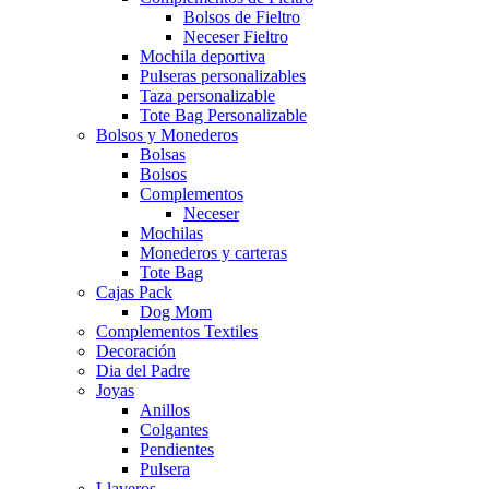
Bolsos de Fieltro
Neceser Fieltro
Mochila deportiva
Pulseras personalizables
Taza personalizable
Tote Bag Personalizable
Bolsos y Monederos
Bolsas
Bolsos
Complementos
Neceser
Mochilas
Monederos y carteras
Tote Bag
Cajas Pack
Dog Mom
Complementos Textiles
Decoración
Dia del Padre
Joyas
Anillos
Colgantes
Pendientes
Pulsera
Llaveros