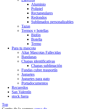
Aluminio
Polipiel
Rectangulares
Redondos
Sublimados personalizables
Tazas
Termos y botellas
Bidón
Botella
Termo
Para tu mascota
Altar Mascotas Fallecidas
Bandanas
Chapas identificativas
Chapas sublimación
Fundas cubre trasportín
Juguetes
Juguetes para gato
Portadocumentos
Recuerdos
San Valentín
stock fuera
Top
Carrito de la compra
cerca de