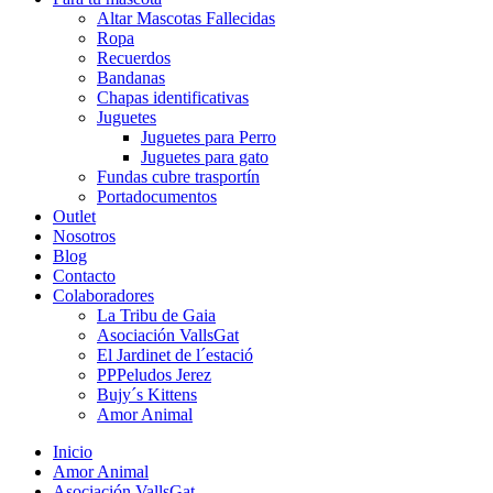
Altar Mascotas Fallecidas
Ropa
Recuerdos
Bandanas
Chapas identificativas
Juguetes
Juguetes para Perro
Juguetes para gato
Fundas cubre trasportín
Portadocumentos
Outlet
Nosotros
Blog
Contacto
Colaboradores
La Tribu de Gaia
Asociación VallsGat
El Jardinet de l´estació
PPPeludos Jerez
Bujy´s Kittens
Amor Animal
Inicio
Amor Animal
Asociación VallsGat