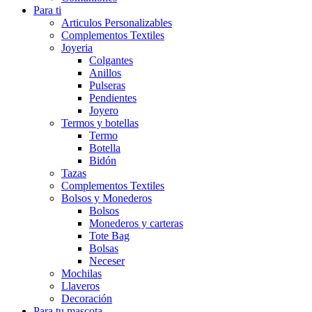
Para ti
Articulos Personalizables
Complementos Textiles
Joyeria
Colgantes
Anillos
Pulseras
Pendientes
Joyero
Termos y botellas
Termo
Botella
Bidón
Tazas
Complementos Textiles
Bolsos y Monederos
Bolsos
Monederos y carteras
Tote Bag
Bolsas
Neceser
Mochilas
Llaveros
Decoración
Para tu mascota