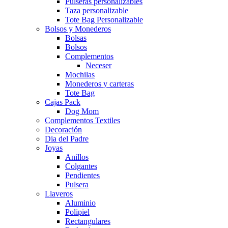
Pulseras personalizables
Taza personalizable
Tote Bag Personalizable
Bolsos y Monederos
Bolsas
Bolsos
Complementos
Neceser
Mochilas
Monederos y carteras
Tote Bag
Cajas Pack
Dog Mom
Complementos Textiles
Decoración
Dia del Padre
Joyas
Anillos
Colgantes
Pendientes
Pulsera
Llaveros
Aluminio
Polipiel
Rectangulares